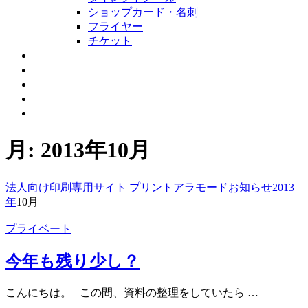
ショップカード・名刺
フライヤー
チケット
取扱特殊紙一覧
設備紹介
会社概要
お問合せ・製作依頼
お知らせ
月:
2013年10月
法人向け印刷専用サイト プリントアラモード
お知らせ
2013
年
10月
プライベート
今年も残り少し？
こんにちは。 この間、資料の整理をしていたら …