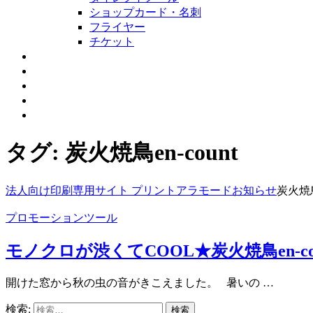
ショップカード・名刺
フライヤー
チケット
取扱特殊紙一覧
設備紹介
会社概要
お問合せ・製作依頼
お知らせ
タグ:
炭火焼鳥en-count
法人向け印刷専用サイト プリントアラモード
お知らせ
炭火焼鳥e
プロモーションツール
モノクロが渋くてCOOL★炭火焼鳥en-co
開けた窓から秋の虫の音がきこえました。 暑いの …
検索: