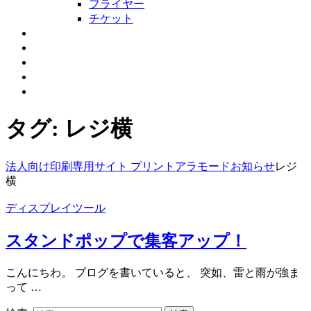
フライヤー
チケット
取扱特殊紙一覧
設備紹介
会社概要
お問合せ・製作依頼
お知らせ
タグ:
レジ横
法人向け印刷専用サイト プリントアラモード
お知らせ
レジ
横
ディスプレイツール
スタンドポップで集客アップ！
こんにちわ。 ブログを書いていると、 突如、雷と雨が強ま
って …