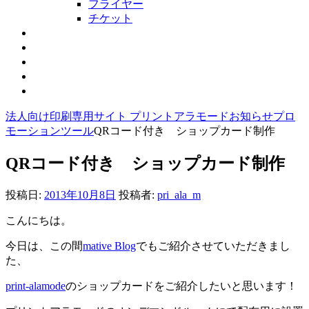
フライヤー
チケット
取扱特殊紙一覧
設備紹介
会社概要
お問合せ・製作依頼
お知らせ
法人向け印刷専用サイト プリントアラモード
お知らせ
プロ
モーションツール
QRコード付き ショップカード制作
QRコード付き ショップカード制作
投稿日:
2013年10月8日
投稿者:
pri_ala_m
こんにちは。
今日は、この間
mative Blog
でもご紹介させていただきまし
た、
print-alamode
のショップカードをご紹介したいと思います！