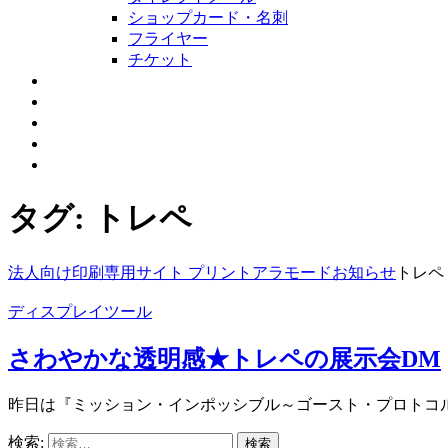
ショップカード・名刺
フライヤー
チケット
取扱特殊紙一覧
設備紹介
会社概要
お問合せ・製作依頼
お知らせ
タグ:
トレペ
法人向け印刷専用サイト プリントアラモード
お知らせ
トレペ
ディスプレイツール
さわやかな透明感★トレペの展示会DM
昨日は『ミッション・インポッシブル～ゴースト・プロトコル
検索: